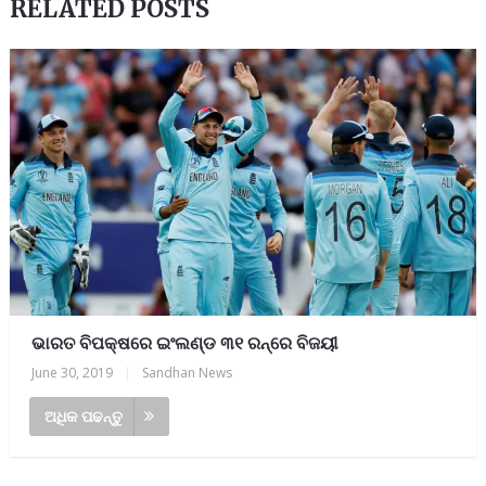
RELATED POSTS
ଭାରତ ବିପକ୍ଷରେ ଇଂଲଣ୍ଡ ୩୧ ରନ୍‌ରେ ବିଜୟୀ
June 30, 2019
|
Sandhan News
ଅଧିକ ପଢନ୍ତୁ