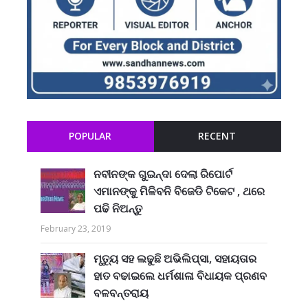
POPULAR
RECENT
ନବୀନଙ୍କ ଗୁଇନ୍ଦା ଦେଲା ରିପୋର୍ଟ
ଏମାନଙ୍କୁ ମିଳିବନି ବିଜେଡି ଟିକେଟ , ଥରେ
ପଢି ନିଅନ୍ତୁ
February 23, 2019
ମୃତ୍ୟୁ ସହ ଲଢୁଛି ଅଭିଲିପ୍ସା, ସହାୟତାର
ହାତ ବଢାଇଲେ ଧର୍ମଶାଳା ବିଧାୟକ ପ୍ରଣବ
ବଳବନ୍ତରାୟ