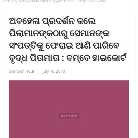
ସଂପତ୍ତିକୁ ଫେରାଇ ଆଣି ପାରିବେ ବୃଦ୍ଧ ପିତାମାତା : ବମ୍ବେ ହାଇକୋର୍ଟ
ଅବହେଳା ପ୍ରଦର୍ଶନ କଲେ
ପିଲାମାନଙ୍କଠାରୁ ସେମାନଙ୍କ
ସଂପତ୍ତିକୁ ଫେରାଇ ଆଣି ପାରିବେ
ବୃଦ୍ଧ ପିତାମାତା : ବମ୍ବେ ହାଇକୋର୍ଟ
Santosh Rout
|
July 16, 2018