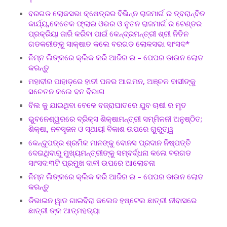
ବରଗଡ ଲୋକସଭା କ୍ଷେତ୍ରର ବିଭିନ୍ନ ରାଜମାର୍ଗ ର ତ୍ବରାନ୍ବିତ
କାର୍ଯ୍ୟ,କେତେକ ଫ୍ଲାଇ ଓଭର ଓ ନୁତନ ରାଜମାର୍ଗ ର ଟେଣ୍ଡର
ପ୍ରକ୍ରିୟା ଜାରି କରିବା ପାଇଁ କେନ୍ଦ୍ରମନ୍ତ୍ରୀ ଶ୍ରୀ ନିତିନ
ଗଡକରୀଙ୍କୁ ସାକ୍ଷାତ କଲେ ବରଗଡ ଲୋକସଭା ସାଂସଦ*
ନିମ୍ନ ଲିଙ୍କରେ କ୍ଲିକ କରି ଆଜିର ଇ – ପେପର ଡାଉନ ଲୋଡ
କରନ୍ତୁ
ମହାବୀର ପାହାଡ଼ରେ ହାତୀ ପଳର ଆଗମନ, ଅଞ୍ଚଳ ବାସୀଙ୍କୁ
ସଚେତନ କଲେ ବନ ବିଭାଗ
ବିଲ କୁ ଯାଇଥିବା ବେଳେ ବଜ୍ରାଘାତରେ ଯୁବ ଚାଷୀ ର ମୃତ
ଭୁବନେଶ୍ୱରରେ ବ୍ରିକ୍ସ ଶିକ୍ଷାମନ୍ତ୍ରୀ ସମ୍ମିଳନୀ ଅନୁଷ୍ଠିତ;
ଶିକ୍ଷା, ନବସୃଜନ ଓ ସ୍ଥାୟୀ ବିକାଶ ଉପରେ ଗୁରୁତ୍ୱ
କେନ୍ଦୁପତ୍ର ଶ୍ରମିକ ମାନଙ୍କୁ ବୋନସ ପ୍ରଦାନ ନିଷ୍ପତ୍ତି
ଦେଇଥିବାରୁ ମୁଖ୍ୟମନ୍ତ୍ରୀଙ୍କୁ ସମ୍ବର୍ଦ୍ଧନା କଲେ ବରଗଡ
ସାଂସଦ:୩ଟି ପ୍ରମୁଖ ଦାବୀ ଉପରେ ଆଲୋଚନା
ନିମ୍ନ ଲିଙ୍କରେ କ୍ଲିକ କରି ଆଜିର ଇ – ପେପର ଡାଉନ ଲୋଡ
କରନ୍ତୁ
ଡିଭାଇନ ୱାଡ ଗାଇବିରା କଲେଜ ହଷ୍ଟେଲ ଛାତ୍ରୀ ନୀବାସରେ
ଛାତ୍ରୀ ଙ୍କ ଆତ୍ମହତ୍ୟା