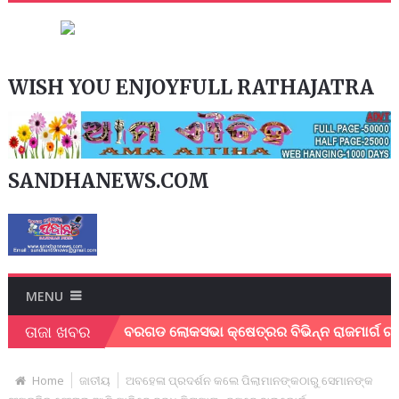
WISH YOU ENJOYFULL RATHAJATRA
SANDHANEWS.COM
MENU
ତାଜା ଖବର
କର୍ମୀ ।
ବରଗଡ ଲୋକସଭା କ୍ଷେତ୍ରର ବିଭିନ୍ନ ରାଜମାର୍ଗ ର ତ୍ବରାନ୍
Home
ଜାତୀୟ
ଅବହେଳା ପ୍ରଦର୍ଶନ କଲେ ପିଲାମାନଙ୍କଠାରୁ ସେମାନଙ୍କ