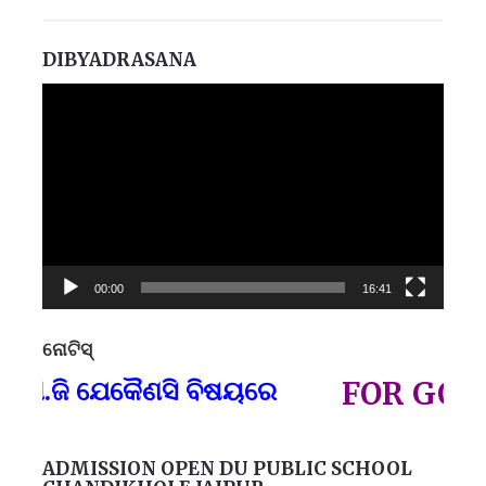
DIBYADRASANA
Video
Player
00:00
16:41
ନୋଟିସ୍
ପ୍
ଜି ଯେକୈଣସି ବିଷୟରେ
FOR GOVT AN
ADMISSION OPEN DU PUBLIC SCHOOL