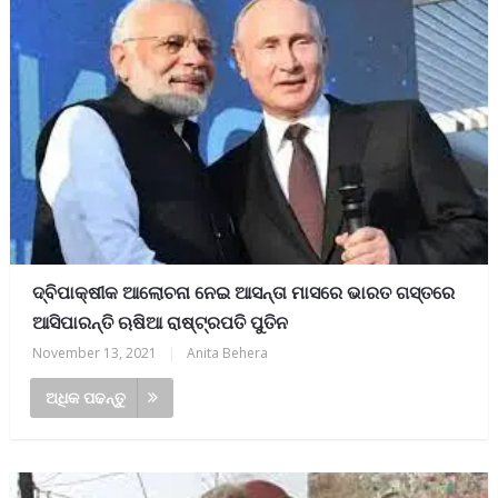
ଦ୍ବିପାକ୍ଷୀକ ଆଲୋଚନା ନେଇ ଆସନ୍ତା ମାସରେ ଭାରତ ଗସ୍ତରେ
ଆସିପାରନ୍ତି ଋଷିଆ ରାଷ୍ଟ୍ରପତି ପୁତିନ
November 13, 2021
|
Anita Behera
ଅଧିକ ପଢନ୍ତୁ