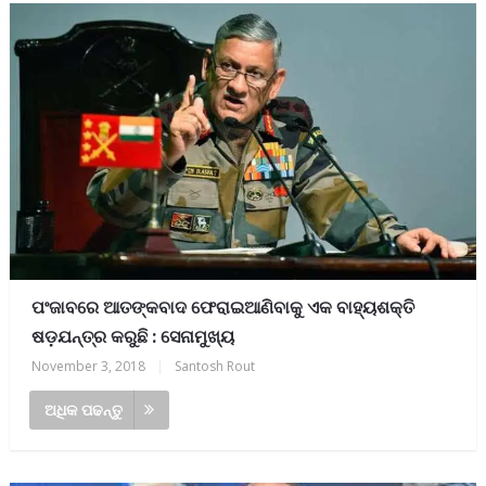
ପଂଜାବରେ ଆତଙ୍କବାଦ ଫେରାଇଆଣିବାକୁ ଏକ ବାହ୍ୟଶକ୍ତି
ଷଡ଼ଯନ୍ତ୍ର କରୁଛି : ସେନାମୁଖ୍ୟ
November 3, 2018
|
Santosh Rout
ଅଧିକ ପଢନ୍ତୁ