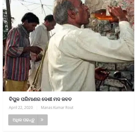
ବିପୁଳ ପରିମାଣର ଦେଶୀ ମଦ ଜବତ
April 22, 2020
|
Manas Kumar Rout
ଅଧିକ ପଢନ୍ତୁ