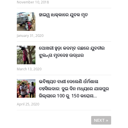
November 10, 2018
ହାଇୱ।ଧକ୍କାରେ ଯୁବକ ମୃତ
January 31, 2020
ପୋଖରୀ ହୁଡ଼ା କଦମ୍ବ ଗଛରେ ଯୁବତୀର
ଝୁଲନ୍ତା ମୃତଦେହ ଉଦ୍ଧାର
March 13, 2020
ଭବିଷ୍ୟତ ବାଣୀ ଦେଲେଣି ର୍ଧର୍ମଶାଳା
ତହସିଲଦାର: ଦୁଇ ଦିନ ମଧ୍ୟରେ ଯାଜପୁର
ଜିଲ୍ଲାରେ 100 ରୁ 150 କରୋନା...
April 25, 2020
NEXT »