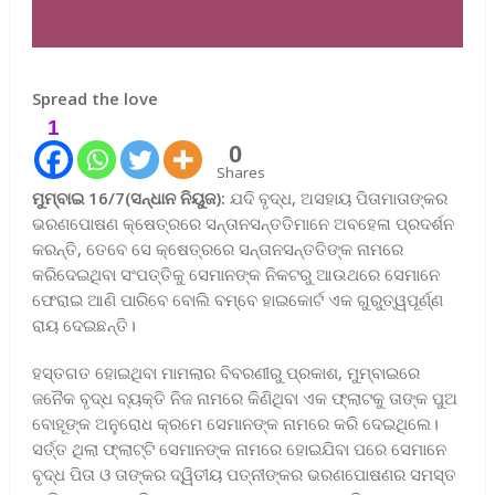
Spread the love
1
0
Shares
ମୁମ୍ବାଇ 16/7(ସନ୍ଧାନ ନିୟୁଜ):
ଯଦି ବୃଦ୍ଧ, ଅସହାୟ ପିତାମାତାଙ୍କର
ଭରଣପୋଷଣ କ୍ଷେତ୍ରରେ ସନ୍ତାନସନ୍ତତିମାନେ ଅବହେଳା ପ୍ରଦର୍ଶନ
କରନ୍ତି, ତେବେ ସେ କ୍ଷେତ୍ରରେ ସନ୍ତାନସନ୍ତତିଙ୍କ ନାମରେ
କରିଦେଇଥିବା ସଂପତ୍ତିକୁ ସେମାନଙ୍କ ନିକଟରୁ ଆଉଥରେ ସେମାନେ
ଫେରାଇ ଆଣି ପାରିବେ ବୋଲି ବମ୍ବେ ହାଇକୋର୍ଟ ଏକ ଗୁରୁତ୍ୱପୂର୍ଣ୍ଣ
ରାୟ ଦେଇଛନ୍ତି।
ହସ୍ତଗତ ହୋଇଥିବା ମାମଲାର ବିବରଣୀରୁ ପ୍ରକାଶ, ମୁମ୍ବାଇରେ
ଜନୈକ ବୃଦ୍ଧ ବ୍ୟକ୍ତି ନିଜ ନାମରେ କିଣିଥିବା ଏକ ଫ୍ଲାଟକୁ ତାଙ୍କ ପୁଅ
ବୋହୂଙ୍କ ଅନୁରୋଧ କ୍ରମେ ସେମାନଙ୍କ ନାମରେ କରି ଦେଇଥିଲେ।
ସର୍ତ୍ତ ଥିଲା ଫ୍ଲାଟ୍‌ଟି ସେମାନଙ୍କ ନାମରେ ହୋଇଯିବା ପରେ ସେମାନେ
ବୃଦ୍ଧ ପିତା ଓ ତାଙ୍କର ଦ୍ୱିତୀୟ ପତ୍ନୀଙ୍କର ଭରଣପୋଷଣର ସମସ୍ତ