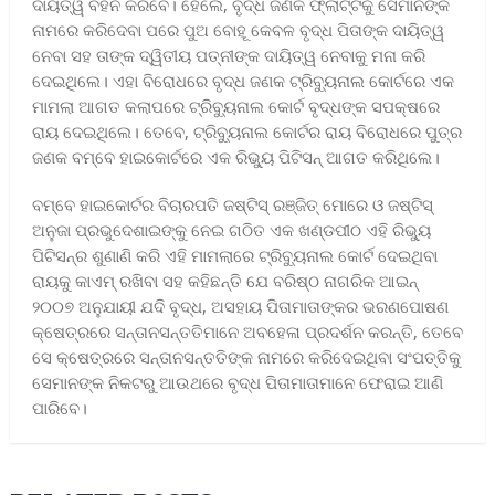
ଦାୟିତ୍ୱ ବହନ କରିବେ। ହେଲେ, ବୃଦ୍ଧ ଜଣକ ଫ୍ଲାଟ୍‌ଟିକୁ ସେମାନଙ୍କ
ନାମରେ କରିଦେବା ପରେ ପୁଅ ବୋହୂ କେବଳ ବୃଦ୍ଧ ପିତାଙ୍କ ଦାୟିତ୍ୱ
ନେବା ସହ ତାଙ୍କ ଦ୍ୱିତୀୟ ପତ୍ନୀଙ୍କ ଦାୟିତ୍ୱ ନେବାକୁ ମନା କରି
ଦେଇଥିଲେ। ଏହା ବିରୋଧରେ ବୃଦ୍ଧ ଜଣକ ଟ୍ରିବ୍ୟୁନାଲ କୋର୍ଟରେ ଏକ
ମାମଲା ଆଗତ କଲାପରେ ଟ୍ରିବ୍ୟୁନାଲ କୋର୍ଟ ବୃଦ୍ଧଙ୍କ ସପକ୍ଷରେ
ରାୟ ଦେଇଥିଲେ। ତେବେ, ଟ୍ରିବ୍ୟୁନାଲ କୋର୍ଟର ରାୟ ବିରୋଧରେ ପୁତ୍ର
ଜଣକ ବମ୍ବେ ହାଇକୋର୍ଟରେ ଏକ ରିଭ୍ୟୁ ପିଟିସନ୍‌ ଆଗତ କରିଥିଲେ।
ବମ୍ବେ ହାଇକୋର୍ଟର ବିଚାରପତି ଜଷ୍ଟିସ୍‌ ରଞ୍ଜିତ୍‌ ମୋରେ ଓ ଜଷ୍ଟିସ୍‌
ଅନୁଜା ପ୍ରଭୁଦେଶାଇଙ୍କୁ ନେଇ ଗଠିତ ଏକ ଖଣ୍ଡପୀଠ ଏହି ରିଭ୍ୟୁ
ପିଟିସନ୍‌ର ଶୁଣାଣି କରି ଏହି ମାମଲାରେ ଟ୍ରିବ୍ୟୁନାଲ କୋର୍ଟ ଦେଇଥିବା
ରାୟକୁ କାଏମ୍‌ ରଖିବା ସହ କହିଛନ୍ତି ଯେ ବରିଷ୍ଠ ନାଗରିକ ଆଇନ୍‌
୨୦୦୭ ଅନୁଯାୟୀ ଯଦି ବୃଦ୍ଧ, ଅସହାୟ ପିତାମାତାଙ୍କର ଭରଣପୋଷଣ
କ୍ଷେତ୍ରରେ ସନ୍ତାନସନ୍ତତିମାନେ ଅବହେଳା ପ୍ରଦର୍ଶନ କରନ୍ତି, ତେବେ
ସେ କ୍ଷେତ୍ରରେ ସନ୍ତାନସନ୍ତତିଙ୍କ ନାମରେ କରିଦେଇଥିବା ସଂପତ୍ତିକୁ
ସେମାନଙ୍କ ନିକଟରୁ ଆଉଥରେ ବୃଦ୍ଧ ପିତାମାତାମାନେ ଫେରାଇ ଆଣି
ପାରିବେ।