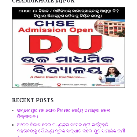
CHANDIKHOLE JAJPUR
RECENT POSTS
ସମ୍ବଲପୁର ମହାନଗର ନିଗମର କାର୍ଯ୍ୟ ସମୀକ୍ଷା କଲେ
ଜିଲ୍ଲାପାଳ।
ଅଂଚଳ ବିକାଶ ନେଇ ମାନ୍ୟବର ସାଂସଦ ଶ୍ରୀ ଭର୍ତ୍ତୃହରି
ମହତାବଙ୍କୁ ସୌଜନ୍ୟ ମୂଳକ ସାକ୍ଷାତ କଲେ ଯୁବ ସାମାଜିକ କର୍ମୀ
।