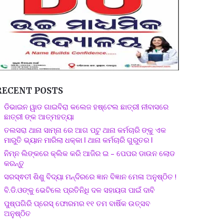
RECENT POSTS
ଡିଭାଇନ ୱାଡ ଗାଇବିରା କଲେଜ ହଷ୍ଟେଲ ଛାତ୍ରୀ ନୀବାସରେ
ଛାତ୍ରୀ ଙ୍କ ଆତ୍ମହତ୍ୟା
ତଲସରା ଥାନା ସାମ୍ନା ରେ ଆଗ ପଟୁ ଥାନା କର୍ମଚାରି ଙ୍କୁ ଏକ
ମାରୁତି ଭ୍ୟାନ ମାରିଲା ଧକ୍କା l ଥାନା କର୍ମଚାରି ଗୁରୁତର l
ନିମ୍ନ ଲିଙ୍କରେ କ୍ଲିକ କରି ଆଜିର ଇ – ପେପର ଡାଉନ ଲୋଡ
କରନ୍ତୁ
ସରସ୍ଵତୀ ଶିଶୁ ବିଦ୍ୟା ମନ୍ଦିରରେ ଜ୍ଞାନ ବିଜ୍ଞାନ ମେଳା ଅନୁଷ୍ଠିତ !
ବି.ଡି.ଓଙ୍କୁ ଭେଟିଲେ ପ୍ରତିନିଧି ଦଳ ସହାୟତା ପାଇଁ ଦାବି
ପୁଷ୍ପଗିରି ପ୍ରେସ୍ ଫୋରମର ୧୧ ତମ ବାର୍ଷିକ ଉତ୍ସବ
ଅନୁଷ୍ଠିତ