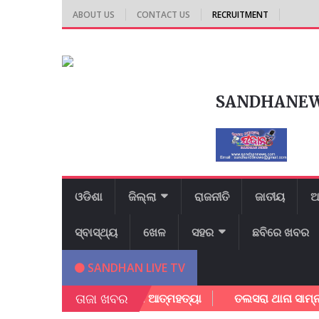
ABOUT US
CONTACT US
RECRUITMENT
SANDHANE
ଓଡିଶା
ଜିଲ୍ଲା
ରାଜନୀତି
ଜାତୀୟ
ଆ
ସ୍ବାସ୍ଥ୍ୟ
ଖେଳ
ସହର
ଛବିରେ ଖବର
SANDHAN LIVE TV
ତାଜା ଖବର
ରୀ ନୀବାସରେ ଛାତ୍ରୀ ଙ୍କ ଆତ୍ମହତ୍ୟା
ତଲସରା ଥାନା ସାମ୍ନା ରେ ଆଗ 