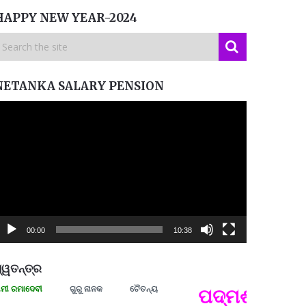
HAPPY NEW YEAR-2024
NETANKA SALARY PENSION
ideo
layer
00:00
10:38
୍ୱତନ୍ତ୍ର
ମାଦେବୀ
ଗୁରୁ ନାନକ
ଚୈତନ୍ୟ
ପଦ୍ମଶ୍ରୀ ଜୟନ୍
ପ୍ରତ୍
Budd
ପରାଧୀ