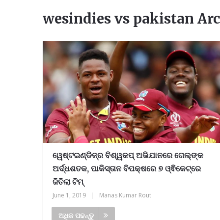
wesindies vs pakistan Ar
ୱେଷ୍ଟଇଣ୍ଡିଜ୍‌ର ବିଶ୍ୱକପ୍‌ ଅଭିଯାନରେ ଗେଲ୍‌ଙ୍କ
ଅର୍ଦ୍ଧଶତକ, ପାକିସ୍ତାନ ବିପକ୍ଷରେ ୭ ଓ୍ଵିକେଟ୍‌ରେ
ଜିତିଲା ଟିମ୍‌
June 1, 2019
|
Manas Kumar Rout
ଅଧିକ ପଢନ୍ତୁ