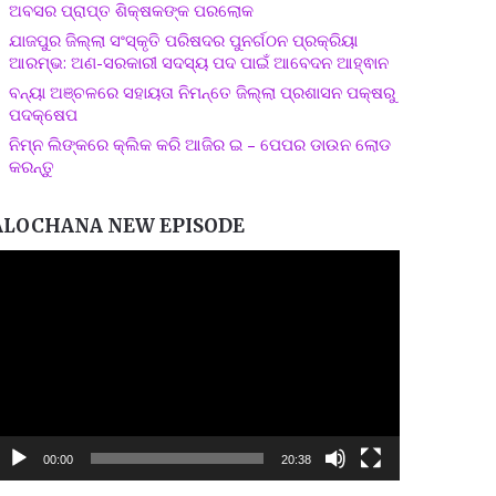
ଅବସର ପ୍ରାପ୍ତ ଶିକ୍ଷକଙ୍କ ପରଲୋକ
ଯାଜପୁର ଜିଲ୍ଲା ସଂସ୍କୃତି ପରିଷଦର ପୁନର୍ଗଠନ ପ୍ରକ୍ରିୟା
ଆରମ୍ଭ: ଅଣ-ସରକାରୀ ସଦସ୍ୟ ପଦ ପାଇଁ ଆବେଦନ ଆହ୍ଵାନ
ବନ୍ୟା ଅଞ୍ଚଳରେ ସହାୟତା ନିମନ୍ତେ ଜିଲ୍ଲା ପ୍ରଶାସନ ପକ୍ଷରୁ
ପଦକ୍ଷେପ
ନିମ୍ନ ଲିଙ୍କରେ କ୍ଲିକ କରି ଆଜିର ଇ – ପେପର ଡାଉନ ଲୋଡ
କରନ୍ତୁ
ALOCHANA NEW EPISODE
ideo
layer
00:00
20:38