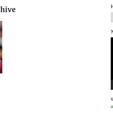
chive
V
P
ସ
ମନେ ପଡନ୍ତି: ସ୍ୱାଧୀନତା ସଂଗ୍ରାମୀ ର