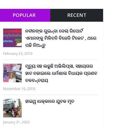
POPULAR
RECENT
ନବୀନଙ୍କ ଗୁଇନ୍ଦା ଦେଲା ରିପୋର୍ଟ
ଏମାନଙ୍କୁ ମିଳିବନି ବିଜେଡି ଟିକେଟ , ଥରେ
ପଢି ନିଅନ୍ତୁ
February 23, 2019
ମୃତ୍ୟୁ ସହ ଲଢୁଛି ଅଭିଲିପ୍ସା, ସହାୟତାର
ହାତ ବଢାଇଲେ ଧର୍ମଶାଳା ବିଧାୟକ ପ୍ରଣବ
ବଳବନ୍ତରାୟ
November 10, 2018
ହାଇୱ।ଧକ୍କାରେ ଯୁବକ ମୃତ
January 31, 2020