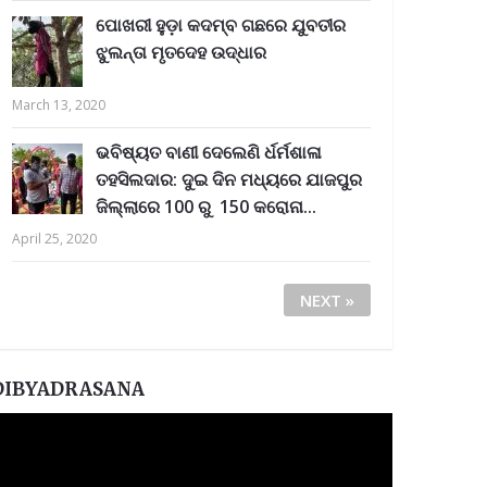
ପୋଖରୀ ହୁଡ଼ା କଦମ୍ବ ଗଛରେ ଯୁବତୀର
ଝୁଲନ୍ତା ମୃତଦେହ ଉଦ୍ଧାର
March 13, 2020
ଭବିଷ୍ୟତ ବାଣୀ ଦେଲେଣି ର୍ଧର୍ମଶାଳା
ତହସିଲଦାର: ଦୁଇ ଦିନ ମଧ୍ୟରେ ଯାଜପୁର
ଜିଲ୍ଲାରେ 100 ରୁ 150 କରୋନା...
April 25, 2020
NEXT »
DIBYADRASANA
ideo
layer