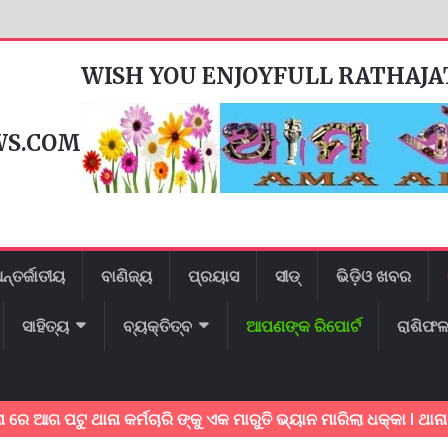
WISH YOU ENJOYFULL RATHAJ
WS.COM
ନ୍ତର୍ଜାତୀୟ
ବାଣିଜ୍ୟ
ପ୍ରୟାସ
ସୀଡ୍
ଭିଡ଼ିଓ ଖବର
ସାହିତ୍ୟ
ବ୍ୟକ୍ତିତ୍ବ
ଆପଣଙ୍କ ରିପୋର୍ଟ
ରାଶିଫ
ପଟୁ ଥାନା କର୍ମଚାରି ଙ୍କୁ ଏକ ମାରୁତି ଭ୍ୟାନ ମାରିଲା ଧକ୍କା l ଥାନା କର୍ମଚାର