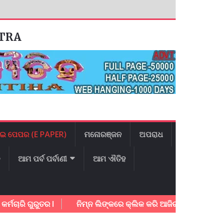
ATRA
ଇ ପେପର (E PAPER)
ମନୋରଞ୍ଜନ
ଅପରାଧ
ଳ
ଆମ ପର୍ବ ପର୍ବାଣୀ
ଆମ ଐତିହ
ି ଗୁରୁତର l
ନିମ୍ନ ଲିଙ୍କରେ କ୍ଲିକ କରି ଆଜିର ଇ – ପେପର ଡାଉନ 