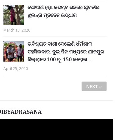
ପୋଖରୀ ହୁଡ଼ା କଦମ୍ବ ଗଛରେ ଯୁବତୀର
ଝୁଲନ୍ତା ମୃତଦେହ ଉଦ୍ଧାର
March 13, 2020
ଭବିଷ୍ୟତ ବାଣୀ ଦେଲେଣି ର୍ଧର୍ମଶାଳା
ତହସିଲଦାର: ଦୁଇ ଦିନ ମଧ୍ୟରେ ଯାଜପୁର
ଜିଲ୍ଲାରେ 100 ରୁ 150 କରୋନା...
April 25, 2020
NEXT »
DIBYADRASANA
ideo
layer