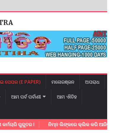
ATRA
ଇ ପେପର (E PAPER)
ମନୋରଞ୍ଜନ
ଅପରାଧ
ଳ
ଆମ ପର୍ବ ପର୍ବାଣୀ
ଆମ ଐତିହ
ି ଗୁରୁତର l
ନିମ୍ନ ଲିଙ୍କରେ କ୍ଲିକ କରି ଆଜିର ଇ – ପେପର ଡାଉନ