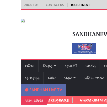
ABOUT US
CONTACT US
RECRUITMENT
SANDHANE
ଓଡିଶା
ଜିଲ୍ଲା
ରାଜନୀତି
ଜାତୀୟ
ଆ
ସ୍ବାସ୍ଥ୍ୟ
ଖେଳ
ସହର
ଛବିରେ ଖବର
SANDHAN LIVE TV
ତାଜା ଖବର
ରୀ ନୀବାସରେ ଛାତ୍ରୀ ଙ୍କ ଆତ୍ମହତ୍ୟା
ତଲସରା ଥାନା ସାମ୍ନା ରେ ଆଗ 