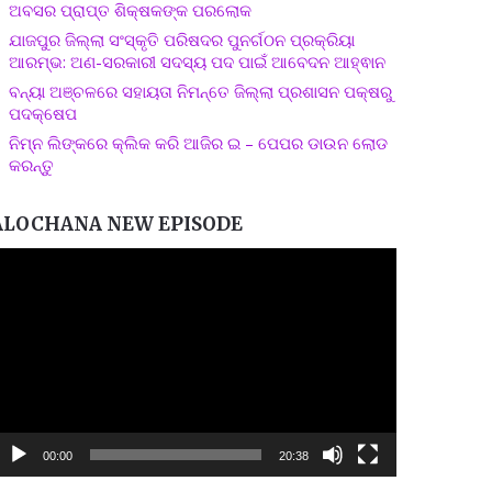
ଅବସର ପ୍ରାପ୍ତ ଶିକ୍ଷକଙ୍କ ପରଲୋକ
ଯାଜପୁର ଜିଲ୍ଲା ସଂସ୍କୃତି ପରିଷଦର ପୁନର୍ଗଠନ ପ୍ରକ୍ରିୟା
ଆରମ୍ଭ: ଅଣ-ସରକାରୀ ସଦସ୍ୟ ପଦ ପାଇଁ ଆବେଦନ ଆହ୍ଵାନ
ବନ୍ୟା ଅଞ୍ଚଳରେ ସହାୟତା ନିମନ୍ତେ ଜିଲ୍ଲା ପ୍ରଶାସନ ପକ୍ଷରୁ
ପଦକ୍ଷେପ
ନିମ୍ନ ଲିଙ୍କରେ କ୍ଲିକ କରି ଆଜିର ଇ – ପେପର ଡାଉନ ଲୋଡ
କରନ୍ତୁ
ALOCHANA NEW EPISODE
ideo
layer
00:00
20:38