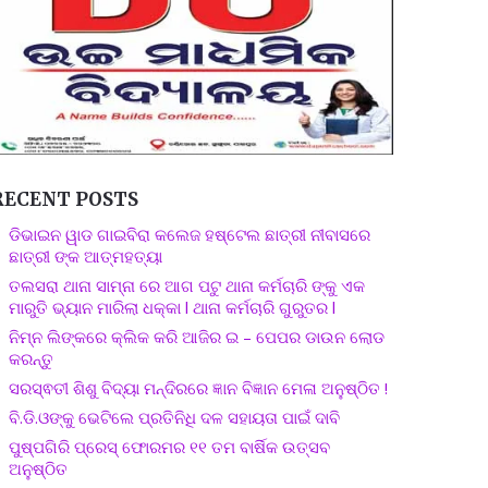
RECENT POSTS
ଡିଭାଇନ ୱାଡ ଗାଇବିରା କଲେଜ ହଷ୍ଟେଲ ଛାତ୍ରୀ ନୀବାସରେ
ଛାତ୍ରୀ ଙ୍କ ଆତ୍ମହତ୍ୟା
ତଲସରା ଥାନା ସାମ୍ନା ରେ ଆଗ ପଟୁ ଥାନା କର୍ମଚାରି ଙ୍କୁ ଏକ
ମାରୁତି ଭ୍ୟାନ ମାରିଲା ଧକ୍କା l ଥାନା କର୍ମଚାରି ଗୁରୁତର l
ନିମ୍ନ ଲିଙ୍କରେ କ୍ଲିକ କରି ଆଜିର ଇ – ପେପର ଡାଉନ ଲୋଡ
କରନ୍ତୁ
ସରସ୍ଵତୀ ଶିଶୁ ବିଦ୍ୟା ମନ୍ଦିରରେ ଜ୍ଞାନ ବିଜ୍ଞାନ ମେଳା ଅନୁଷ୍ଠିତ !
ବି.ଡି.ଓଙ୍କୁ ଭେଟିଲେ ପ୍ରତିନିଧି ଦଳ ସହାୟତା ପାଇଁ ଦାବି
ପୁଷ୍ପଗିରି ପ୍ରେସ୍ ଫୋରମର ୧୧ ତମ ବାର୍ଷିକ ଉତ୍ସବ
ଅନୁଷ୍ଠିତ