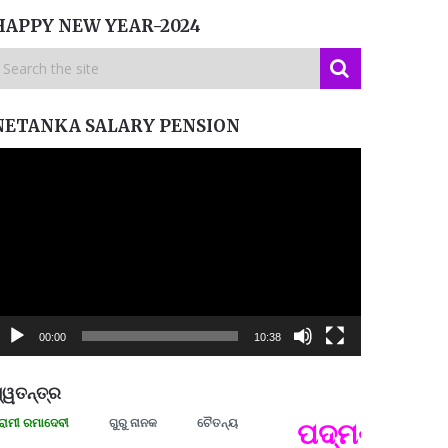
HAPPY NEW YEAR-2024
NETANKA SALARY PENSION
ideo
layer
00:00
10:38
୍ୱତନ୍ତ୍ର
ରମାଦେବୀ
ଗୁରୁ ନାନକ
ଚୈତନ୍ୟ
ପଦ୍ମଶ୍ରୀ ଜୟନ୍
ପ୍ରତ୍
Budd
ପରାଧୀ