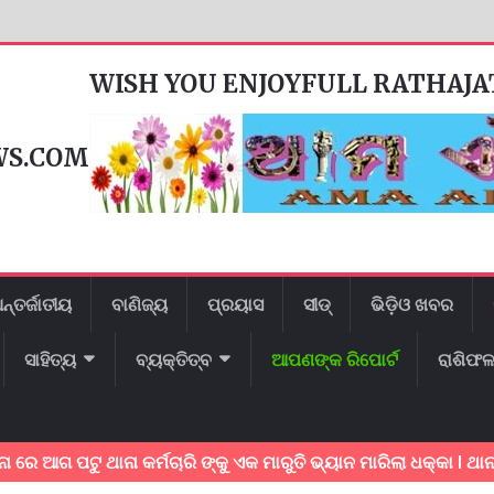
WISH YOU ENJOYFULL RATHAJ
WS.COM
ନ୍ତର୍ଜାତୀୟ
ବାଣିଜ୍ୟ
ପ୍ରୟାସ
ସୀଡ୍
ଭିଡ଼ିଓ ଖବର
ସାହିତ୍ୟ
ବ୍ୟକ୍ତିତ୍ବ
ଆପଣଙ୍କ ରିପୋର୍ଟ
ରାଶିଫ
ପଟୁ ଥାନା କର୍ମଚାରି ଙ୍କୁ ଏକ ମାରୁତି ଭ୍ୟାନ ମାରିଲା ଧକ୍କା l ଥାନା କର୍ମଚାର