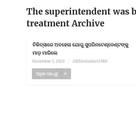
The superintendent was b
treatment Archive
ଚିକିତ୍ସାରେ ଅବହେଳା ଯୋଗୁ ସୁପରିନଟେଣ୍ଡେଣ୍ଟଙ୍କୁ
ମାଡ଼ ମାରିଲେ
November 3, 2020
|
2005lindadavis1989
ଅଧିକ ପଢନ୍ତୁ