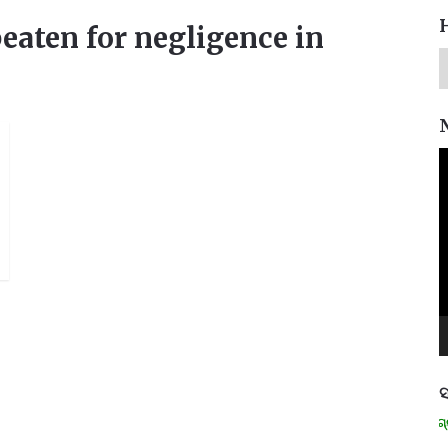
eaten for negligence in
V
P
ସ
ମନେ ପଡନ୍ତି: ସ୍ୱାଧୀନତା ସଂଗ୍ରାମୀ 