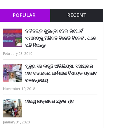
POPULAR
RECENT
ନବୀନଙ୍କ ଗୁଇନ୍ଦା ଦେଲା ରିପୋର୍ଟ
ଏମାନଙ୍କୁ ମିଳିବନି ବିଜେଡି ଟିକେଟ , ଥରେ
ପଢି ନିଅନ୍ତୁ
February 23, 2019
ମୃତ୍ୟୁ ସହ ଲଢୁଛି ଅଭିଲିପ୍ସା, ସହାୟତାର
ହାତ ବଢାଇଲେ ଧର୍ମଶାଳା ବିଧାୟକ ପ୍ରଣବ
ବଳବନ୍ତରାୟ
November 10, 2018
ହାଇୱ।ଧକ୍କାରେ ଯୁବକ ମୃତ
January 31, 2020