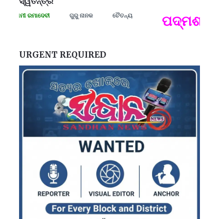
ସ୍ୱତନ୍ତ୍ର
ସଂଗ୍ରାମୀ ରମାଦେବୀ
ଗୁରୁ ନାନକ
ଚୈତନ୍ୟ
ପଦ୍ମଶ୍ରୀ ଜ
ପ
B
ପ
URGENT REQUIRED