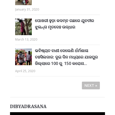
January 31, 2020
ପୋଖରୀ ହୁଡ଼ା କଦମ୍ବ ଗଛରେ ଯୁବତୀର
ଝୁଲନ୍ତା ମୃତଦେହ ଉଦ୍ଧାର
March 13, 2020
ଭବିଷ୍ୟତ ବାଣୀ ଦେଲେଣି ର୍ଧର୍ମଶାଳା
ତହସିଲଦାର: ଦୁଇ ଦିନ ମଧ୍ୟରେ ଯାଜପୁର
ଜିଲ୍ଲାରେ 100 ରୁ 150 କରୋନା...
April 25, 2020
NEXT »
DIBYADRASANA
Video