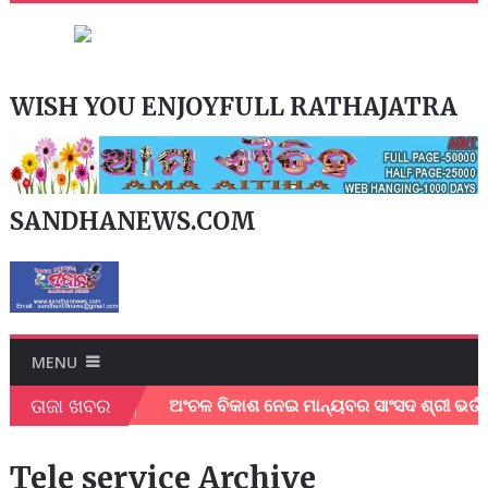
WISH YOU ENJOYFULL RATHAJATRA
SANDHANEWS.COM
MENU
ତାଜା ଖବର
 ଜିଲ୍ଲାପାଳ।
ଅଂଚଳ ବିକାଶ ନେଇ ମାନ୍ୟବର ସାଂସଦ ଶ୍ରୀ ଭର୍ତ୍ତୃହର
Tele service Archive