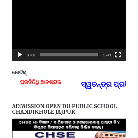
Player
00:00
16:41
ନୋଟିସ୍
ପ୍ରତିନିଧି ଆବଶ୍ୟକ
ସ୍ୱତନ୍ତ୍ର ପ୍ରତିନି
F
ADMISSION OPEN DU PUBLIC SCHOOL
CHANDIKHOLE JAJPUR