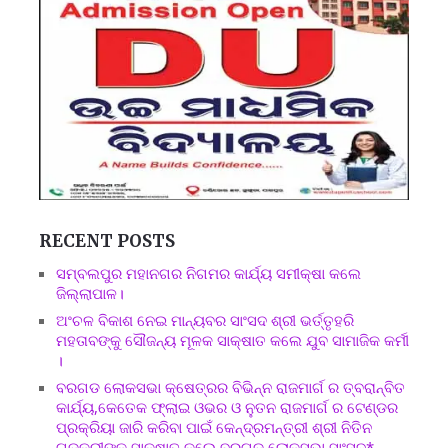
RECENT POSTS
ସମ୍ବଲପୁର ମହାନଗର ନିଗମର କାର୍ଯ୍ୟ ସମୀକ୍ଷା କଲେ
ଜିଲ୍ଲାପାଳ।
ଅଂଚଳ ବିକାଶ ନେଇ ମାନ୍ୟବର ସାଂସଦ ଶ୍ରୀ ଭର୍ତ୍ତୃହରି
ମହତାବଙ୍କୁ ସୌଜନ୍ୟ ମୂଳକ ସାକ୍ଷାତ କଲେ ଯୁବ ସାମାଜିକ କର୍ମୀ
।
ବରଗଡ ଲୋକସଭା କ୍ଷେତ୍ରର ବିଭିନ୍ନ ରାଜମାର୍ଗ ର ତ୍ବରାନ୍ବିତ
କାର୍ଯ୍ୟ,କେତେକ ଫ୍ଲାଇ ଓଭର ଓ ନୁତନ ରାଜମାର୍ଗ ର ଟେଣ୍ଡର
ପ୍ରକ୍ରିୟା ଜାରି କରିବା ପାଇଁ କେନ୍ଦ୍ରମନ୍ତ୍ରୀ ଶ୍ରୀ ନିତିନ
ଗଡକରୀଙ୍କୁ ସାକ୍ଷାତ କଲେ ବରଗଡ ଲୋକସଭା ସାଂସଦ*