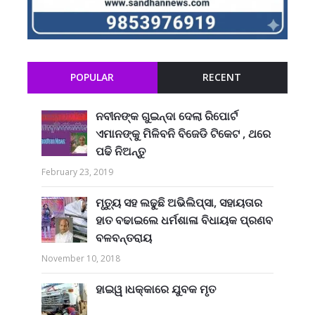
POPULAR
RECENT
ନବୀନଙ୍କ ଗୁଇନ୍ଦା ଦେଲା ରିପୋର୍ଟ
ଏମାନଙ୍କୁ ମିଳିବନି ବିଜେଡି ଟିକେଟ , ଥରେ
ପଢି ନିଅନ୍ତୁ
February 23, 2019
ମୃତ୍ୟୁ ସହ ଲଢୁଛି ଅଭିଲିପ୍ସା, ସହାୟତାର
ହାତ ବଢାଇଲେ ଧର୍ମଶାଳା ବିଧାୟକ ପ୍ରଣବ
ବଳବନ୍ତରାୟ
November 10, 2018
ହାଇୱ।ଧକ୍କାରେ ଯୁବକ ମୃତ