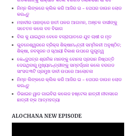
ନିମ୍ନ ଲିଙ୍କରେ କ୍ଲିକ କରି ଆଜିର ଇ – ପେପର ଡାଉନ ଲୋଡ
କରନ୍ତୁ
ମହାବୀର ପାହାଡ଼ରେ ହାତୀ ପଳର ଆଗମନ, ଅଞ୍ଚଳ ବାସୀଙ୍କୁ
ସଚେତନ କଲେ ବନ ବିଭାଗ
ବିଲ କୁ ଯାଇଥିବା ବେଳେ ବଜ୍ରାଘାତରେ ଯୁବ ଚାଷୀ ର ମୃତ
ଭୁବନେଶ୍ୱରରେ ବ୍ରିକ୍ସ ଶିକ୍ଷାମନ୍ତ୍ରୀ ସମ୍ମିଳନୀ ଅନୁଷ୍ଠିତ;
ଶିକ୍ଷା, ନବସୃଜନ ଓ ସ୍ଥାୟୀ ବିକାଶ ଉପରେ ଗୁରୁତ୍ୱ
କେନ୍ଦୁପତ୍ର ଶ୍ରମିକ ମାନଙ୍କୁ ବୋନସ ପ୍ରଦାନ ନିଷ୍ପତ୍ତି
ଦେଇଥିବାରୁ ମୁଖ୍ୟମନ୍ତ୍ରୀଙ୍କୁ ସମ୍ବର୍ଦ୍ଧନା କଲେ ବରଗଡ
ସାଂସଦ:୩ଟି ପ୍ରମୁଖ ଦାବୀ ଉପରେ ଆଲୋଚନା
ନିମ୍ନ ଲିଙ୍କରେ କ୍ଲିକ କରି ଆଜିର ଇ – ପେପର ଡାଉନ ଲୋଡ
କରନ୍ତୁ
ଡିଭାଇନ ୱାଡ ଗାଇବିରା କଲେଜ ହଷ୍ଟେଲ ଛାତ୍ରୀ ନୀବାସରେ
ଛାତ୍ରୀ ଙ୍କ ଆତ୍ମହତ୍ୟା
ALOCHANA NEW EPISODE
Video
Player