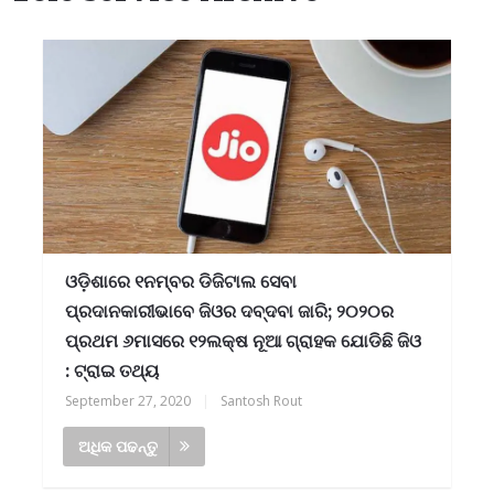
ଓଡ଼ିଶାରେ ୧ନମ୍ବର ଡିଜିଟାଲ ସେବା
ପ୍ରଦାନକାରୀଭାବେ ଜିଓର ଦବ୍‌ଦବା ଜାରି; ୨୦୨୦ର
ପ୍ରଥମ ୬ମାସରେ ୧୨ଲକ୍ଷ ନୂଆ ଗ୍ରାହକ ଯୋଡିଛି ଜିଓ
: ଟ୍ରାଇ ତଥ୍ୟ
September 27, 2020
|
Santosh Rout
ଅଧିକ ପଢନ୍ତୁ