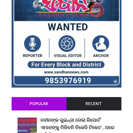
POPULAR
RECENT
ନବୀନଙ୍କ ଗୁଇନ୍ଦା ଦେଲା ରିପୋର୍ଟ
ଏମାନଙ୍କୁ ମିଳିବନି ବିଜେଡି ଟିକେଟ , ଥରେ