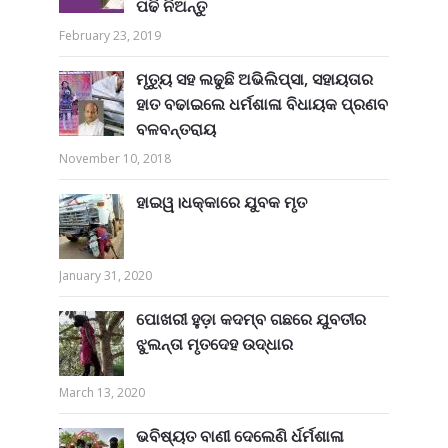
ପଢି ନିଅନ୍ତୁ
February 23, 2019
ମୃତ୍ୟୁ ସହ ଲଢୁଛି ଅଭିଲିପ୍ସା, ସହାୟତାର
ହାତ ବଢାଇଲେ ଧର୍ମଶାଳା ବିଧାୟକ ପ୍ରଣବ
ବଳବନ୍ତରାୟ
November 10, 2018
ହାଇୱ।ଧକ୍କାରେ ଯୁବକ ମୃତ
January 31, 2020
ପୋଖରୀ ହୁଡ଼ା କଦମ୍ବ ଗଛରେ ଯୁବତୀର
ଝୁଲନ୍ତା ମୃତଦେହ ଉଦ୍ଧାର
March 13, 2020
ଭବିଷ୍ୟତ ବାଣୀ ଦେଲେଣି ର୍ଧର୍ମଶାଳା