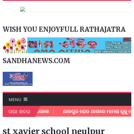
WISH YOU ENJOYFULL RATHAJATRA
SANDHANEWS.COM
MENU
ତାଜା ଖବର
୍ତ୍ତିଲେ ପରିବାର ଲୋକେ
ଯାଜପୁର ରୋଡ ଥାନାରେ ମାମଲା ରୁଜୁ ହେଲା
st xavier school neulpur