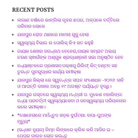
RECENT POSTS
ଲଗାଣ ବର୍ଷାରେ ଭାଙ୍ଗିଲା ଗୃହର ଛପର, ଅଳ୍ପକେ ବର୍ତ୍ତିଲେ
ପରିବାର ଲୋକେ
ଯାଜପୁର ରୋଡ ଥାନାରେ ମାମଲା ରୁଜୁ ହେଲା
ସ୍ୱାସ୍ଥ୍ୟ ବିଭାଗ ନା ପୋଲିସ୍ କିଏ ସତ କହୁଛି
ଗାୟକ ଶେଖର ଜଗନ୍ନାଥ ବେହେରା,ଗାୟକ ସମ୍ରାଟ ଅଭୟ
ଚରଣ ସ୍ଵାଇଁଙ୍କ ଅଶ୍ରୁଳ ଶ୍ରଦ୍ଧାଞ୍ଜଳୀ ସଭା ଅନୁଷ୍ଠିତ ହେବ
ବନ୍ୟାଞ୍ଚଳରେ ପ୍ରଶାସନ:ପକ୍ଷରୁ ରିଲିଫ୍ କିଟ୍ ବଣ୍ଟନ ସହ
ତୁରନ୍ତ ପୁନରୁଦ୍ଧାର କାର୍ଯ୍ୟ ସମୀକ୍ଷା
ଯାଜପୁର ଜିଲ୍ଲା ରେ ସ୍ୱତନ୍ତ୍ର ସଘନ ସଂଶୋଧନ -୨୦୨୬: ଦାବି
ଓ ଆପତ୍ତି ଦାଖଲ ଅବଧି ୧୯ ଅଗଷ୍ଟ ପର୍ଯ୍ୟନ୍ତ ବୃଦ୍ଧି।
ଯାଜପୁର ଗସ୍ତରେ ସ୍ୱାସ୍ଥ୍ୟ ମନ୍ତ୍ରୀ ଡ. ମୁକେଶ ମହାଲିଙ୍ଗ:
ବନ୍ୟା ପରବର୍ତ୍ତୀ ସ୍ୱାସ୍ଥ୍ୟସେବା ଓ ଜନସ୍ୱାସ୍ଥ୍ୟ ପରିଚାଳନାର
କଲେ ସମୀକ୍ଷା।
*ସୋହେଲାରେ ମର୍ମନ୍ତୁଦ ସଡ଼କ ଦୁର୍ଘଟଣା: ବାପା-ପୁଅଙ୍କ
ମୃତ୍ୟୁ*
(ସନ୍ଧାନ ନ୍ୟୁଜ) ନିମ୍ନ ଲିଙ୍କରେ କ୍ଲିକ କରି ଆଜିର ଇ –
ପେପର ଡାଉନ ଲୋଡ କରନ୍ତୁ