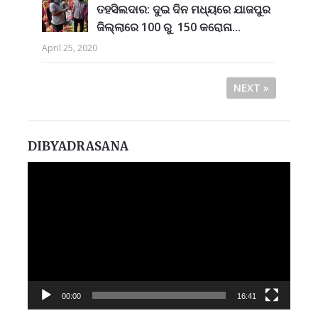
ତହସିଲଦାର: ଦୁଇ ଦିନ ମଧ୍ୟରେ ଯାଜପୁର
ଜିଲ୍ଲାରେ 100 ରୁ 150 କରୋନା...
April 25, 2020
NEXT »
DIBYADRASANA
Video
Player
00:00
16:41