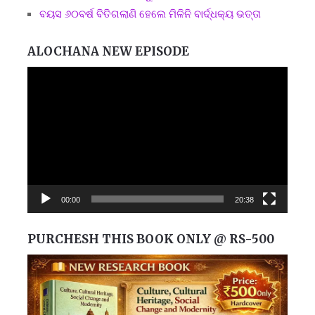
ବୟସ ୬୦ବର୍ଷ ବିତିଗଲାଣି ହେଲେ ମିଳିନି ବାର୍ଦ୍ଧକ୍ୟ ଭତ୍ତା
ALOCHANA NEW EPISODE
Video
Player
00:00
20:38
PURCHESH THIS BOOK ONLY @ RS-500