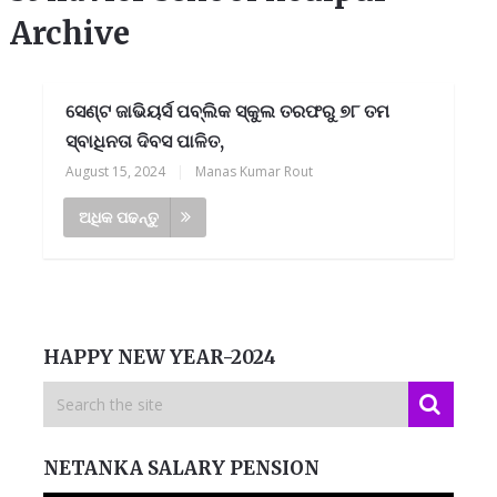
Archive
ସେଣ୍ଟ ଜାଭିୟର୍ସ ପବ୍ଲିକ ସ୍କୁଲ ତରଫରୁ ୭୮ ତମ
ସ୍ବାଧିନତା ଦିବସ ପାଳିତ,
August 15, 2024
|
Manas Kumar Rout
ଅଧିକ ପଢନ୍ତୁ
HAPPY NEW YEAR-2024
NETANKA SALARY PENSION