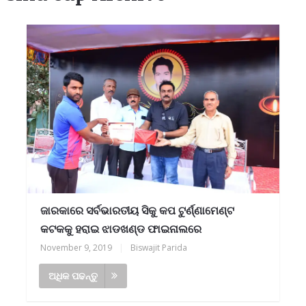
ଜାରକାରେ ସର୍ବଭାରତୀୟ ସିକୁ କପ ଟୁର୍ଣ୍ଣାମେଣ୍ଟ
କଟକକୁ ହରାଇ ଝାଡଖଣ୍ଡ ଫାଇନାଲରେ
November 9, 2019
|
Biswajit Parida
ଅଧିକ ପଢନ୍ତୁ