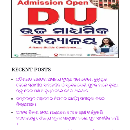
RECENT POSTS
ଛତିଶଗଡ ରାଜ୍ୟର ଅସହାୟ ବୃଦ୍ଧା ଏଣେତେଣେ ବୁଲୁଥିବା
ବେଳେ ସ୍ଥାନୀୟ ସାମ୍ବାଦିକ ଓ ସ୍ବେଛାସେବୀ ଯୁବକ ମାନେ ବୃଦ୍ଧା
ଙ୍କୁ ନେଇ ସଖି ଅନୁଷ୍ଠାନରେ କଲେ ଥଇଥାନ
ସମ୍ବଲପୁର ମହାନଗର ନିଗମର କାର୍ଯ୍ୟ ସମୀକ୍ଷା କଲେ
ଜିଲ୍ଲାପାଳ।
ଅଂଚଳ ବିକାଶ ନେଇ ମାନ୍ୟବର ସାଂସଦ ଶ୍ରୀ ଭର୍ତ୍ତୃହରି
ମହତାବଙ୍କୁ ସୌଜନ୍ୟ ମୂଳକ ସାକ୍ଷାତ କଲେ ଯୁବ ସାମାଜିକ କର୍ମୀ
।