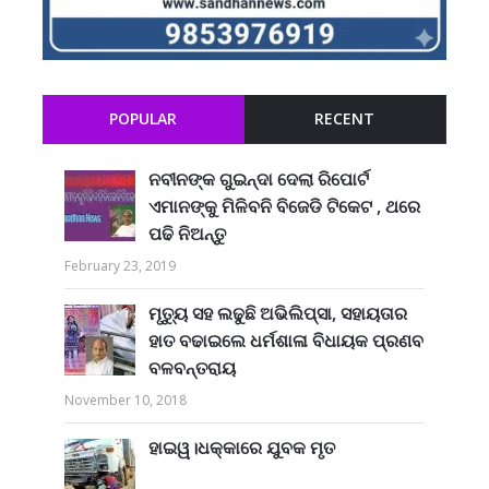
POPULAR
RECENT
ନବୀନଙ୍କ ଗୁଇନ୍ଦା ଦେଲା ରିପୋର୍ଟ
ଏମାନଙ୍କୁ ମିଳିବନି ବିଜେଡି ଟିକେଟ , ଥରେ
ପଢି ନିଅନ୍ତୁ
February 23, 2019
ମୃତ୍ୟୁ ସହ ଲଢୁଛି ଅଭିଲିପ୍ସା, ସହାୟତାର
ହାତ ବଢାଇଲେ ଧର୍ମଶାଳା ବିଧାୟକ ପ୍ରଣବ
ବଳବନ୍ତରାୟ
November 10, 2018
ହାଇୱ।ଧକ୍କାରେ ଯୁବକ ମୃତ