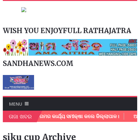
WISH YOU ENJOYFULL RATHAJATRA
SANDHANEWS.COM
MENU
ତାଜା ଖବର
ୁର ମହାନଗର ନିଗମର କାର୍ଯ୍ୟ ସମୀକ୍ଷା କଲେ ଜିଲ୍ଲାପାଳ।
ଅଂଚଳ ବ
siku cup Archive