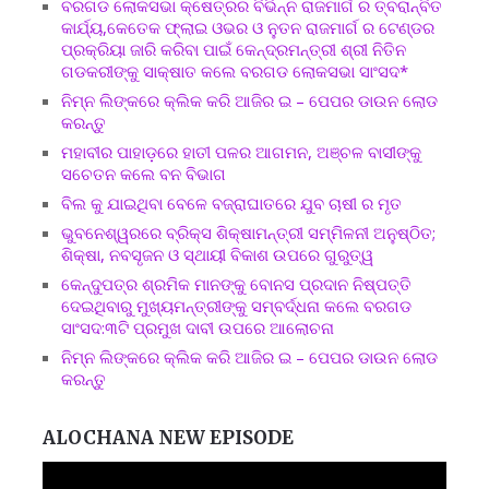
ବରଗଡ ଲୋକସଭା କ୍ଷେତ୍ରର ବିଭିନ୍ନ ରାଜମାର୍ଗ ର ତ୍ବରାନ୍ବିତ
କାର୍ଯ୍ୟ,କେତେକ ଫ୍ଲାଇ ଓଭର ଓ ନୁତନ ରାଜମାର୍ଗ ର ଟେଣ୍ଡର
ପ୍ରକ୍ରିୟା ଜାରି କରିବା ପାଇଁ କେନ୍ଦ୍ରମନ୍ତ୍ରୀ ଶ୍ରୀ ନିତିନ
ଗଡକରୀଙ୍କୁ ସାକ୍ଷାତ କଲେ ବରଗଡ ଲୋକସଭା ସାଂସଦ*
ନିମ୍ନ ଲିଙ୍କରେ କ୍ଲିକ କରି ଆଜିର ଇ – ପେପର ଡାଉନ ଲୋଡ
କରନ୍ତୁ
ମହାବୀର ପାହାଡ଼ରେ ହାତୀ ପଳର ଆଗମନ, ଅଞ୍ଚଳ ବାସୀଙ୍କୁ
ସଚେତନ କଲେ ବନ ବିଭାଗ
ବିଲ କୁ ଯାଇଥିବା ବେଳେ ବଜ୍ରାଘାତରେ ଯୁବ ଚାଷୀ ର ମୃତ
ଭୁବନେଶ୍ୱରରେ ବ୍ରିକ୍ସ ଶିକ୍ଷାମନ୍ତ୍ରୀ ସମ୍ମିଳନୀ ଅନୁଷ୍ଠିତ;
ଶିକ୍ଷା, ନବସୃଜନ ଓ ସ୍ଥାୟୀ ବିକାଶ ଉପରେ ଗୁରୁତ୍ୱ
କେନ୍ଦୁପତ୍ର ଶ୍ରମିକ ମାନଙ୍କୁ ବୋନସ ପ୍ରଦାନ ନିଷ୍ପତ୍ତି
ଦେଇଥିବାରୁ ମୁଖ୍ୟମନ୍ତ୍ରୀଙ୍କୁ ସମ୍ବର୍ଦ୍ଧନା କଲେ ବରଗଡ
ସାଂସଦ:୩ଟି ପ୍ରମୁଖ ଦାବୀ ଉପରେ ଆଲୋଚନା
ନିମ୍ନ ଲିଙ୍କରେ କ୍ଲିକ କରି ଆଜିର ଇ – ପେପର ଡାଉନ ଲୋଡ
କରନ୍ତୁ
ALOCHANA NEW EPISODE
Video