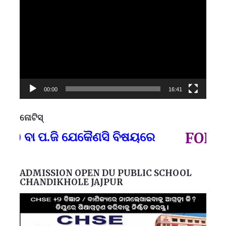
Player
00:00
16:41
ନୋଟିସ୍
ପ୍
) ବା ପ.ଜି ଯେକୈଣସି ବିଷୟରେ
FOR GO
ADMISSION OPEN DU PUBLIC SCHOOL
CHANDIKHOLE JAJPUR