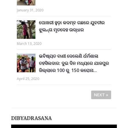
January 31, 2020
ପୋଖରୀ ହୁଡ଼ା କଦମ୍ବ ଗଛରେ ଯୁବତୀର
ଝୁଲନ୍ତା ମୃତଦେହ ଉଦ୍ଧାର
March 13, 2020
ଭବିଷ୍ୟତ ବାଣୀ ଦେଲେଣି ର୍ଧର୍ମଶାଳା
ତହସିଲଦାର: ଦୁଇ ଦିନ ମଧ୍ୟରେ ଯାଜପୁର
ଜିଲ୍ଲାରେ 100 ରୁ 150 କରୋନା...
April 25, 2020
NEXT »
DIBYADRASANA
Video