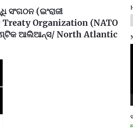
ଧି ସଂଗଠନ (ଇଂରାଜୀ
c Treaty Organization (NATO
ଣ୍ଟିକ ଆଲିଆନ୍ସ/ North Atlantic
V
P
ସ
ମନେ ପଡନ୍ତି: ସ୍ୱାଧୀନତା ସଂଗ୍ରାମୀ 