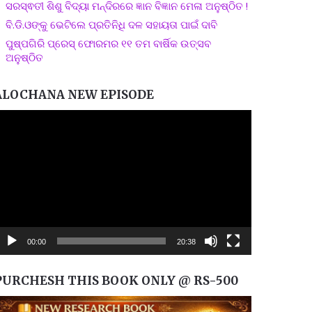
ସରସ୍ଵତୀ ଶିଶୁ ବିଦ୍ୟା ମନ୍ଦିରରେ ଜ୍ଞାନ ବିଜ୍ଞାନ ମେଳା ଅନୁଷ୍ଠିତ !
ବି.ଡି.ଓଙ୍କୁ ଭେଟିଲେ ପ୍ରତିନିଧି ଦଳ ସହାୟତା ପାଇଁ ଦାବି
ପୁଷ୍ପଗିରି ପ୍ରେସ୍ ଫୋରମର ୧୧ ତମ ବାର୍ଷିକ ଉତ୍ସବ
ଅନୁଷ୍ଠିତ
ALOCHANA NEW EPISODE
ideo
layer
00:00
20:38
PURCHESH THIS BOOK ONLY @ RS-500