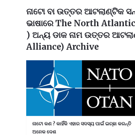
ନାଟୋ ବା ଉତ୍ତର ଆଟଲାଣ୍ଟିକ ସନ୍
ଭାଷାରେ The North Atlanti
) ଅନ୍ୟ ଡାକ ନାମ ଉତ୍ତର ଆଟଲା
Alliance) Archive
ନାଟୋ କଣ ? କାହିଁକି ଏହାର ସଦସ୍ୟ ପାଇଁ ଇଚ୍ଛା କରନ୍ତି
ଅନେକ ଦେଶ