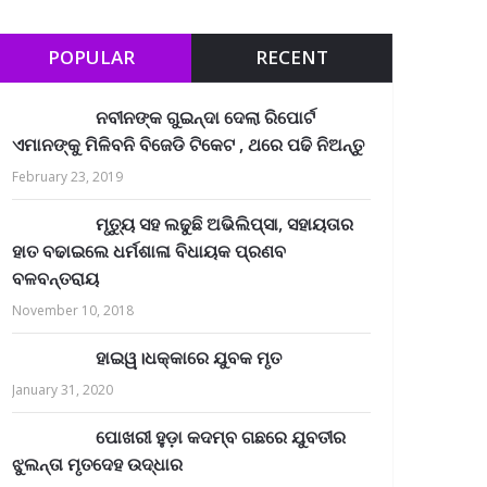
POPULAR
RECENT
ନବୀନଙ୍କ ଗୁଇନ୍ଦା ଦେଲା ରିପୋର୍ଟ
ଏମାନଙ୍କୁ ମିଳିବନି ବିଜେଡି ଟିକେଟ , ଥରେ ପଢି ନିଅନ୍ତୁ
February 23, 2019
ମୃତ୍ୟୁ ସହ ଲଢୁଛି ଅଭିଲିପ୍ସା, ସହାୟତାର
ହାତ ବଢାଇଲେ ଧର୍ମଶାଳା ବିଧାୟକ ପ୍ରଣବ
ବଳବନ୍ତରାୟ
November 10, 2018
ହାଇୱ।ଧକ୍କାରେ ଯୁବକ ମୃତ
January 31, 2020
ପୋଖରୀ ହୁଡ଼ା କଦମ୍ବ ଗଛରେ ଯୁବତୀର
ଝୁଲନ୍ତା ମୃତଦେହ ଉଦ୍ଧାର