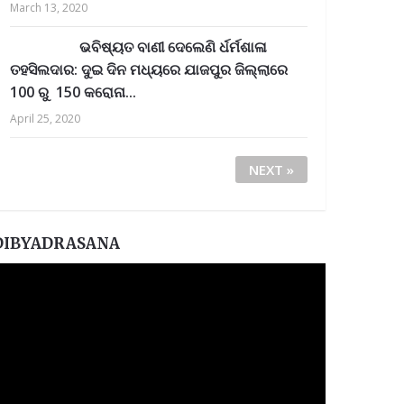
March 13, 2020
ଭବିଷ୍ୟତ ବାଣୀ ଦେଲେଣି ର୍ଧର୍ମଶାଳା
ତହସିଲଦାର: ଦୁଇ ଦିନ ମଧ୍ୟରେ ଯାଜପୁର ଜିଲ୍ଲାରେ
100 ରୁ 150 କରୋନା...
April 25, 2020
NEXT »
DIBYADRASANA
ideo
layer