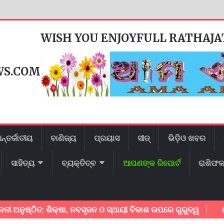
WISH YOU ENJOYFULL RATHAJ
WS.COM
ନ୍ତର୍ଜାତୀୟ
ବାଣିଜ୍ୟ
ପ୍ରୟାସ
ସୀଡ୍
ଭିଡ଼ିଓ ଖବର
ସାହିତ୍ୟ
ବ୍ୟକ୍ତିତ୍ବ
ଆପଣଙ୍କ ରିପୋର୍ଟ
ରାଶିଫ
ୁଷ୍ଠିତ; ଶିକ୍ଷା, ନବସୃଜନ ଓ ସ୍ଥାୟୀ ବିକାଶ ଉପରେ ଗୁରୁତ୍ୱ
କେନ୍ଦୁ