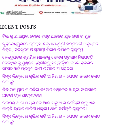
RECENT POSTS
ବିଲ କୁ ଯାଇଥିବା ବେଳେ ବଜ୍ରାଘାତରେ ଯୁବ ଚାଷୀ ର ମୃତ
ଭୁବନେଶ୍ୱରରେ ବ୍ରିକ୍ସ ଶିକ୍ଷାମନ୍ତ୍ରୀ ସମ୍ମିଳନୀ ଅନୁଷ୍ଠିତ;
ଶିକ୍ଷା, ନବସୃଜନ ଓ ସ୍ଥାୟୀ ବିକାଶ ଉପରେ ଗୁରୁତ୍ୱ
କେନ୍ଦୁପତ୍ର ଶ୍ରମିକ ମାନଙ୍କୁ ବୋନସ ପ୍ରଦାନ ନିଷ୍ପତ୍ତି
ଦେଇଥିବାରୁ ମୁଖ୍ୟମନ୍ତ୍ରୀଙ୍କୁ ସମ୍ବର୍ଦ୍ଧନା କଲେ ବରଗଡ
ସାଂସଦ:୩ଟି ପ୍ରମୁଖ ଦାବୀ ଉପରେ ଆଲୋଚନା
ନିମ୍ନ ଲିଙ୍କରେ କ୍ଲିକ କରି ଆଜିର ଇ – ପେପର ଡାଉନ ଲୋଡ
କରନ୍ତୁ
ଡିଭାଇନ ୱାଡ ଗାଇବିରା କଲେଜ ହଷ୍ଟେଲ ଛାତ୍ରୀ ନୀବାସରେ
ଛାତ୍ରୀ ଙ୍କ ଆତ୍ମହତ୍ୟା
ତଲସରା ଥାନା ସାମ୍ନା ରେ ଆଗ ପଟୁ ଥାନା କର୍ମଚାରି ଙ୍କୁ ଏକ
ମାରୁତି ଭ୍ୟାନ ମାରିଲା ଧକ୍କା l ଥାନା କର୍ମଚାରି ଗୁରୁତର l
ନିମ୍ନ ଲିଙ୍କରେ କ୍ଲିକ କରି ଆଜିର ଇ – ପେପର ଡାଉନ ଲୋଡ
କରନ୍ତୁ