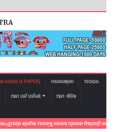
ATRA
ଇ ପେପର (E PAPER)
ମନୋରଞ୍ଜନ
ଅପରାଧ
ଳ
ଆମ ପର୍ବ ପର୍ବାଣୀ
ଆମ ଐତିହ
ପତ୍ର ଶ୍ରମିକ ମାନଙ୍କୁ ବୋନସ ପ୍ରଦାନ ନିଷ୍ପତ୍ତି ଦେଇଥିବାରୁ ମୁଖ୍ୟମନ୍