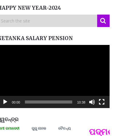
HAPPY NEW YEAR-2024
NETANKA SALARY PENSION
ideo
layer
00:00
10:38
୍ୱତନ୍ତ୍ର
ରମାଦେବୀ
ଗୁରୁ ନାନକ
ଚୈତନ୍ୟ
ପଦ୍ମଶ୍ରୀ ଜୟନ୍
ପ୍ରତ୍
Budd
ପରାଧୀ